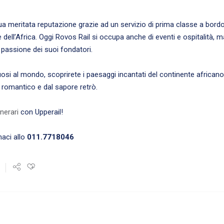
a meritata reputazione grazie ad un servizio di prima classe a bordo
 dell’Africa. Oggi Rovos Rail si occupa anche di eventi e ospitalità, ma
 passione dei suoi fondatori.
uosi al mondo, scoprirete i paesaggi incantati del continente africano
o romantico e dal sapore retrò.
inerari
con Upperail!
aci allo
011.7718046