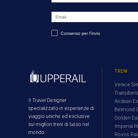
Consenso per l'invio
TRENI
Venice Si
Transiberi
Il Travel Designer
Andean Ex
specializzato in esperienze di
Belmond G
viaggio uniche ed esclusive
Golden Ea
sui migliori treni di lusso nel
Imperial R
mondo.
Rovos Rail