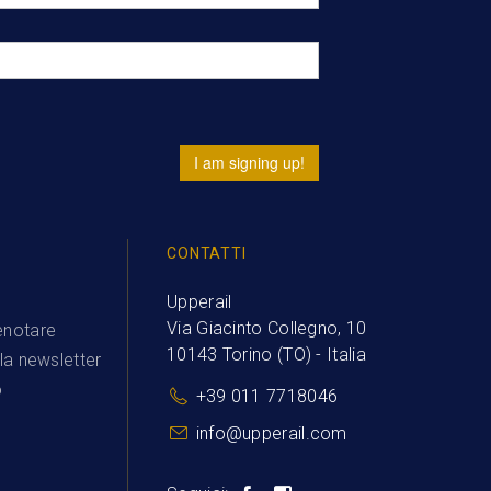
I am signing up!
I
CONTATTI
Upperail
Via Giacinto Collegno, 10
notare
10143 Torino (TO) - Italia
alla newsletter
o
+39 011 7718046
info@upperail.com