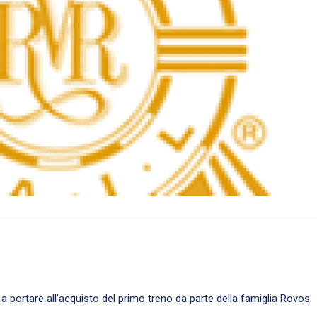
portare all’acquisto del primo treno da parte della famiglia Rovos.