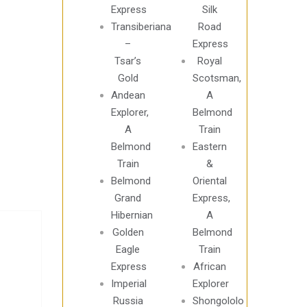
Express
Silk
Transiberiana
Road
–
Express
Tsar’s
Royal
Gold
Scotsman,
Andean
A
Explorer,
Belmond
A
Train
Belmond
Eastern
Train
&
Belmond
Oriental
Grand
Express,
Hibernian
A
Golden
Belmond
Eagle
Train
Express
African
Imperial
Explorer
Russia
Shongololo