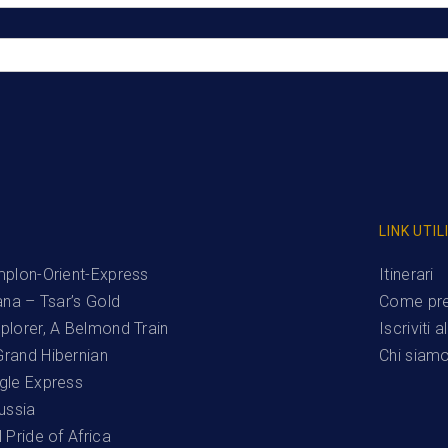
LINK UTIL
mplon-Orient-Express
Itinerari
ana – Tsar’s Gold
Come pre
plorer, A Belmond Train
Iscriviti 
rand Hibernian
Chi siam
gle Express
ussia
 Pride of Africa