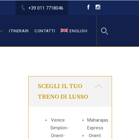
+39 011 7718046
ITINERARI
CONTATTI
ENGLISH
SCEGLI IL TUO
TRENO DI LUSSO
Venice
Maharajas
Simplon-
Express
Orient-
Orient