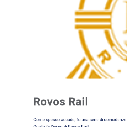
Rovos Rail
Come spesso accade, fu una serie di coincidenze a 
Quello fu l’inizio di Rovos Rail!