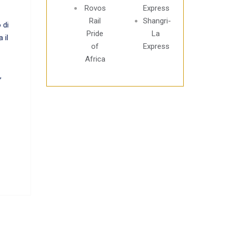
Rovos
Express
Rail
Shangri-
 di
Pride
La
 il
of
Express
Africa
,